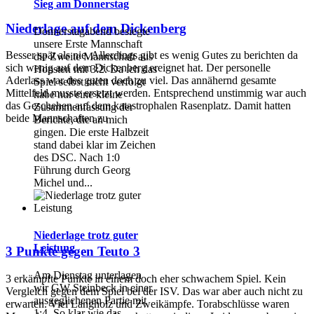
Sieg am Donnerstag
Niederlage auf dem Dickenberg
Donnerstagabend besiegte
unsere Erste Mannschaft
Besser spät als nie. Allerdings gibt es wenig Gutes zu berichten da
die Zweite Mannschaft aus
sich wenig auf dem Dickenberg ereignet hat. Der personelle
Hopsten mit 3:2. Da ich das
Aderlass war des guten doch zu viel. Das annähernd gesamte
Spiel selbst nicht verfolgt
Mittelfeld musste ersetzt werden. Entsprechend unstimmig war auch
habe nur eine kleine
das Geschehen auf dem katastrophalen Rasenplatz. Damit hatten
Zusammenfassung der
beide Mannschaften zu
Berichte, die an mich
gingen. Die erste Halbzeit
stand dabei klar im Zeichen
des DSC. Nach 1:0
Führung durch Georg
Michel und...
Niederlage trotz guter
Leistung
3 Punkte gegen Teuto 3
Am Dienstag unterlagen
3 erkämpfte Punkte in einem doch eher schwachem Spiel. Kein
wir GW Steinbeck in einer
Vergleich gegen dem Spiel bei der ISV. Das war aber auch nicht zu
ausgeglichenen Partie mit
erwarten. Viel Langholz und Zweikämpfe. Torabschlüsse waren
1:4. So klar wie das