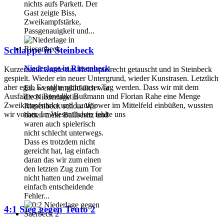
nichts aufs Parkett. Der
Gast zeigte Biss,
Zweikampfstärke,
Passgenauigkeit und...
Schlappe in Steinbeck
Niederlage in Riesenbeck
Kurzerhand wurde das Heimspielrecht getauscht und in Steinbeck
gespielt. Wieder ein neuer Untergrund, wieder Kunstrasen. Letztlich
aber egal. Es sollte nicht unser Tag werden. Dass wir mit dem
Ein wenig unglücklich war
Ausfall von Benedikt Bußmann und Florian Rahe eine Menge
die Niederlage in
Zweikampfstärke und Laufpower im Mittelfeld einbüßen, wussten
Riesenbeck schon. Wir
wir vorher. Im Wesentlichen fehlte uns
hatten mehr Ballbesitz und
waren auch spielerisch
nicht schlecht unterwegs.
Dass es trotzdem nicht
gereicht hat, lag einfach
daran das wir zum einen
den letzten Zug zum Tor
nicht hatten und zweimal
einfach entscheidende
Fehler...
4:1 Sieg gegen Teuto 2