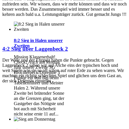
zufrieden sein. Wir wissen, dass wir mehr können und dass wir noch
besser werden. Das Zusammenspiel wird immer besser und es
kehren auch bald u.a. Leistungsträger zurück. Gut gemacht Jungs !!!
8:2 Sieg in Halen unserer
Zweiten
4:2 Sieg über Laggenbeck 2
Mission Klassenerhalt!
Der Wille und der Ehrgeiz haben die Punkte gebracht. Gegen
Check! Auch am Montag
Laggenbeck 2 sahen wir auf Asche eins der typischen hoch und
fuhr unsere Zweite SG
weit Spiele wie sie so oft schon auf roter Erde zu sehen waren. Wir
Brochterbeck/Dörenthe 3
machten ein richtig schlechtes Spiel und glichen uns dem Gast an,
Punkte ein und das beim
der sich Defensiv einstellte
Tabellenführer und Meister
Halen 2. Während unsere
Zweite bei brütender Sonne
an die Grenzen ging, tat der
Gastgeber das Nötigste und
bot auch mit Sicherheit
nicht seine erste 11 auf...