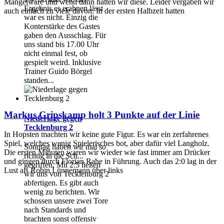
Mangelware und wenn dann hatten wir diese. Leider vergaben wir
Ergebnis es erahnen lässt
auch einfach zu viele davon. In der ersten Halbzeit hatten
war es nicht. Einzig die
Konterstärke des Gastes
gaben den Ausschlag. Für
uns stand bis 17.00 Uhr
nicht einmal fest, ob
gespielt weird. Inklusive
Trainer Guido Börgel
standen...
Markus Gripskamp holt 3 Punkte auf der Linie
Niederlage gegen
Tecklenburg 2
In Hopsten machten wir keine gute Figur. Es war ein zerfahrenes
Spiel, welches wenig Spielerisches bot, aber dafür viel Langholz.
Sonntag haben wir mal so
Die ersten Minuten waren wir wieder wie fast immer am Drücker
richtig in die Sch...
und gingen durch Florian Rahe in Führung. Auch das 2:0 lag in der
gegriffen. Mit 2:5 ließen
Lust als Robin Lünnemann über links
wir uns von Tecklenburg 2
abfertigen. Es gibt auch
wenig zu berichten. Wir
schossen unsere zwei Tore
nach Standards und
brachten sonst offensiv