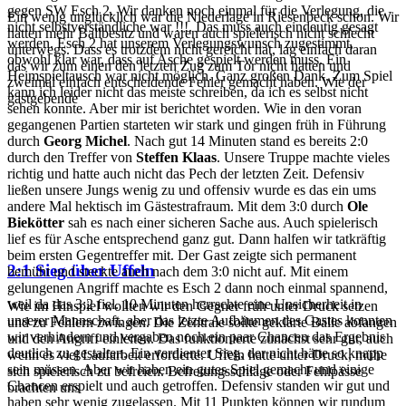
gegen SW Esch 2. Wir danken noch einmal für die Verlegung, die
Ein wenig unglücklich war die Niederlage in Riesenbeck schon. Wir
nicht selbstverständliche war !!!. Das muss auch eindeutig gesagt
hatten mehr Ballbesitz und waren auch spielerisch nicht schlecht
werden. Esch 2 hat unserem Verlegungswunsch zugestimmt,
unterwegs. Dass es trotzdem nicht gereicht hat, lag einfach daran
obwohl klar war, dass auf Asche gespielt werden muss. Ein
das wir zum einen den letzten Zug zum Tor nicht hatten und
Heimspieltausch war nicht möglich. Ganz großen Dank. Zum Spiel
zweimal einfach entscheidende Fehler gemacht haben. Wie der
kann ich leider nicht das meiste schreiben, da ich es selbst nicht
gastgebende
sehen konnte. Aber mir ist berichtet worden. Wie in den voran
gegangenen Partien starteten wir stark und gingen früh in Führung
durch
Georg Michel
. Nach gut 14 Minuten stand es bereits 2:0
durch den Treffer von
Steffen Klaas
. Unsere Truppe machte vieles
richtig und hatte auch nicht das Pech der letzten Zeit. Defensiv
ließen unsere Jungs wenig zu und offensiv wurde es das ein ums
andere Mal hektisch im Gästestrafraum. Mit dem 3:0 durch
Ole
Biekötter
sah es nach einer sicheren Sache aus. Auch spielerisch
lief es für Asche entsprechend ganz gut. Dann halfen wir tatkräftig
beim ersten Gegentreffer mit. Der Gast zeigte sich permanent
2:1 Sieg über Uffeln
bemüht und steckte auch nach dem 3:0 nicht auf. Mit einem
gelungenen Angriff machte es Esch 2 dann noch einmal spannend,
weil da das 3:2 fiel. 10 Minuten herrschte eine Unsicherheit in
Wie im Hinspiel wollten wir den Gegner früh unter Druck setzen
unserer Mannschaft, aber das letzte Aufbäumen des Gastes konnten
und zu Fehlern zwingen. Die Zentrale sollte geklärte Bälle abfangen
wir verhindern und vergaben noch ein paar Chancen das Ergebnis
und den Angriff einleiten. Das funktionierte zunächst sehr gut, auch
deutlich zu gestalten. Ein verdienter Sieg, der nicht hätte so knapp
wenn es viel Laufarbeit erforderte. Uffeln hatte unter Druck, mühe
sein müssen. Aber wir haben ein gutes Spiel gemacht und einige
sich spielerisch zu befreien. Befreiungsschläge oder Fehlpässe
Chancen erspielt und auch getroffen. Defensiv standen wir gut und
brachten uns
haben sehr wenig zugelassen. Mit 11 Punkten können wir rundum