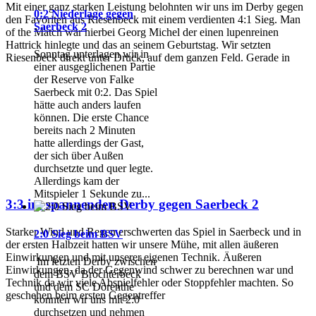
Mit einer ganz starken Leistung belohnten wir uns im Derby gegen
0:2 Niederlage gegen
den Favoriten aus Riesenbeck mit einem verdienten 4:1 Sieg. Man
Saerbeck 2
of the Match war hierbei Georg Michel der einen lupenreinen
Hattrick hinlegte und das an seinem Geburtstag. Wir setzten
Sonntag unterlagen wir in
Riesenbeck direkt unter Druck, auf dem ganzen Feld. Gerade in
einer ausgeglichenen Partie
der Reserve von Falke
Saerbeck mit 0:2. Das Spiel
hätte auch anders laufen
können. Die erste Chance
bereits nach 2 Minuten
hatte allerdings der Gast,
der sich über Außen
durchsetzte und quer legte.
Allerdings kam der
Mitspieler 1 Sekunde zu...
3:3 im spannenden Derby gegen Saerbeck 2
Starker Wind und Regen erschwerten das Spiel in Saerbeck und in
2:0 Sieg beim BSV
der ersten Halbzeit hatten wir unsere Mühe, mit allen äußeren
Einwirkungen und mit unserer eigenen Technik. Äußeren
Im letzten Derby zwischen
Einwirkungen, da der Gegenwind schwer zu berechnen war und
dem BSV Brochterbeck
Technik da wir viele Abspielfehler oder Stoppfehler machten. So
und dem SC Dörenthe
geschehen beim ersten Gegentreffer
konnten wir uns mit 2:0
durchsetzen und nehmen