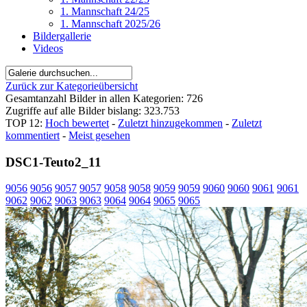
1. Mannschaft 24/25
1. Mannschaft 2025/26
Bildergallerie
Videos
Zurück zur Kategorieübersicht
Gesamtanzahl Bilder in allen Kategorien: 726
Zugriffe auf alle Bilder bislang: 323.753
TOP 12:
Hoch bewertet
-
Zuletzt hinzugekommen
-
Zuletzt
kommentiert
-
Meist gesehen
DSC1-Teuto2_11
9056
9056
9057
9057
9058
9058
9059
9059
9060
9060
9061
9061
9062
9062
9063
9063
9064
9064
9065
9065