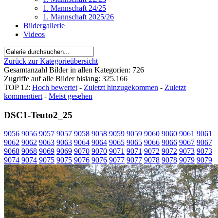
1. Mannschaft 24/25
1. Mannschaft 2025/26
Bildergallerie
Videos
Zurück zur Kategorieübersicht
Gesamtanzahl Bilder in allen Kategorien: 726
Zugriffe auf alle Bilder bislang: 325.166
TOP 12:
Hoch bewertet
-
Zuletzt hinzugekommen
-
Zuletzt
kommentiert
-
Meist gesehen
DSC1-Teuto2_25
9056
9056
9057
9057
9058
9058
9059
9059
9060
9060
9061
9061
9062
9062
9063
9063
9064
9064
9065
9065
9066
9066
9067
9067
9068
9068
9069
9069
9070
9070
9071
9071
9072
9072
9073
9073
9074
9074
9075
9075
9076
9076
9077
9077
9078
9078
9079
9079