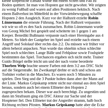
kleine körperliche Einsatz wurde mit einem Schrei und Fall zu
Boden quittiert. Ist man von Hopsten gar nicht gewohnt. Wir zeigten
zu wenig Fußball und waren auf allen Positionen hektisch. Nach
einem Ballverlust im Mittelfeld in der Vorwärtsbewegung schaffte
Hopsten 2 den Ausgleich. Kurz vor der Halbzeit erzielte
Robin
Lünnemann
die erneute Führung. Nach der Halbzeit verpassten
wir wie so oft es den Sack zuzumachen. Robin Lünnemann wurde
von Georg Michel frei gespielt und scheiterte im 1 gegen 1 am
Keeper. Benedikt Bußmann verpasste nach einer Hereingabe aus 4
Metern. So blieb der Gastgeber im Spiel und erzielte nach einem
Angriff und Sololauf über rechts das 2:2. Da müssen wir früher vor
allem beherzt anpacken. Nun wurde das ohnehin schon schlechte
Spiel noch schlechter. Lange Bälle und Fehlpässe sowie Foulspiele
bestimmten das Spiel. Torchancen ergaben sich nicht mehr. Trainer
Guido Börgel stellte leicht um und der nach vorne beorderte
Thorben Welp
brachte unsere Farben mit dem 3:2 aus DSC Sicht
auf die Siegerstraße. Im Zweikampf drehte er sich und schoss am
Torhüter vorbei in die Maschen. Es waren noch 5 Minuten zu
spielen. Den Sieg und die 3 Punkte holten dann aber der Mann auf
der Linie. Markus Gripskamp rettete nicht nur einmal aus dem Spiel
heraus, sondern auch bei einem Elfmeter den Hopsten 2
zugesprochen bekam. Dieser war auch berechtigt. Zu ungestüm und
dann im Strafraum ging ein DSC Akteur zur Sache und der
Hosptener fiel. Den Elfmeter trat der Angreifer stramm, halb hoch
Richtung rechten Pfosten.
Markus Gripskamp
hatte aber die Ecke