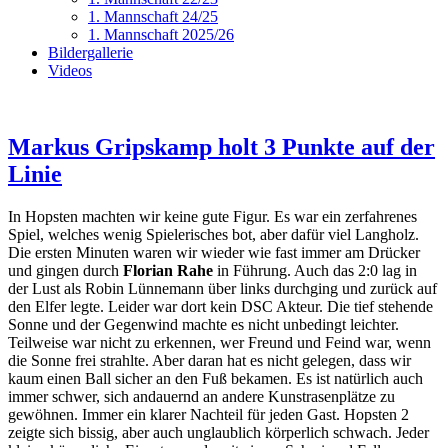
1. Mannschaft 24/25
1. Mannschaft 2025/26
Bildergallerie
Videos
Markus Gripskamp holt 3 Punkte auf der
Linie
In Hopsten machten wir keine gute Figur. Es war ein zerfahrenes
Spiel, welches wenig Spielerisches bot, aber dafür viel Langholz.
Die ersten Minuten waren wir wieder wie fast immer am Drücker
und gingen durch
Florian Rahe
in Führung. Auch das 2:0 lag in
der Lust als Robin Lünnemann über links durchging und zurück auf
den Elfer legte. Leider war dort kein DSC Akteur. Die tief stehende
Sonne und der Gegenwind machte es nicht unbedingt leichter.
Teilweise war nicht zu erkennen, wer Freund und Feind war, wenn
die Sonne frei strahlte. Aber daran hat es nicht gelegen, dass wir
kaum einen Ball sicher an den Fuß bekamen. Es ist natürlich auch
immer schwer, sich andauernd an andere Kunstrasenplätze zu
gewöhnen. Immer ein klarer Nachteil für jeden Gast. Hopsten 2
zeigte sich bissig, aber auch unglaublich körperlich schwach. Jeder